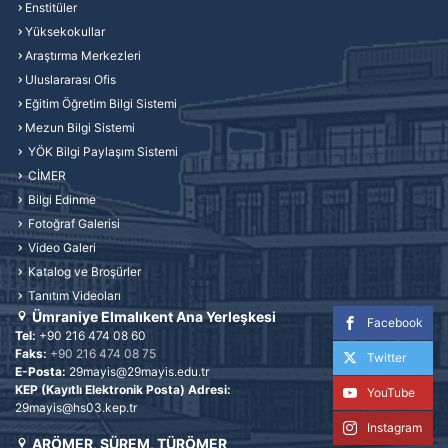
Enstitüler
Yüksekokullar
Araştırma Merkezleri
Uluslararası Ofis
Eğitim Öğretim Bilgi Sistemi
Mezun Bilgi Sistemi
YÖK Bilgi Paylaşım Sistemi
CİMER
Bilgi Edinme
Fotoğraf Galerisi
Video Galeri
Katalog ve Broşürler
Tanıtım Videoları
Ümraniye Elmalıkent Ana Yerleşkesi
Facebook
Tel:
+90 216 474 08 60
Faks:
+90 216 474 08 75
Twitter
E-Posta:
29mayis@29mayis.edu.tr
KEP (Kayıtlı Elektronik Posta) Adresi:
YouTube
29mayis@hs03.kep.tr
Instagram
ARÖMER, SÜREM, TÜRÖMER