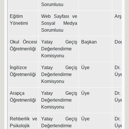
Sorumlusu
Eğitim
Web Sayfası ve
Arş. Gö
Yönetimi
Sosyal Medya
Sorumlusu
Okul Öncesi
Yatay Geçiş
Başkan
Doç. Dr
Öğretmenliği
Değerlendirme
Komisyonu
İngilizce
Yatay Geçiş
Üye
Dr. Ö
Öğretmenliği
Değerlendirme
Üyesi
Komisyonu
Arapça
Yatay Geçiş
Üye
Dr. Ö
Öğretmenliği
Değerlendirme
Üyesi
Komisyonu
Rehberlik ve
Yatay Geçiş
Üye
Dr. Ö
Psikolojik
Değerlendirme
Üyesi