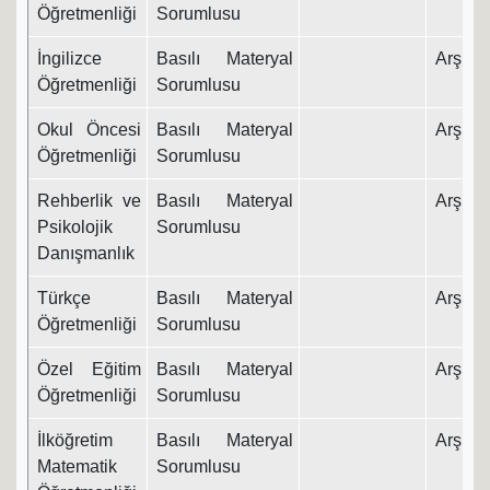
Öğretmenliği
Sorumlusu
İngilizce
Basılı Materyal
Arş. Gö
Öğretmenliği
Sorumlusu
Okul Öncesi
Basılı Materyal
Arş. Gö
Öğretmenliği
Sorumlusu
Rehberlik ve
Basılı Materyal
Arş. Gö
Psikolojik
Sorumlusu
Danışmanlık
Türkçe
Basılı Materyal
Arş. Gö
Öğretmenliği
Sorumlusu
Özel Eğitim
Basılı Materyal
Arş. Gö
Öğretmenliği
Sorumlusu
İlköğretim
Basılı Materyal
Arş. Gö
Matematik
Sorumlusu