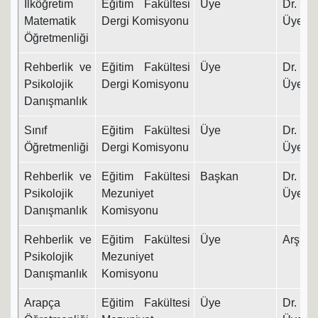
İlköğretim
Eğitim Fakültesi
Üye
Dr. Ö
Matematik
Dergi Komisyonu
Üyesi
Öğretmenliği
Rehberlik ve
Eğitim Fakültesi
Üye
Dr. Ö
Psikolojik
Dergi Komisyonu
Üyesi
Danışmanlık
Sınıf
Eğitim Fakültesi
Üye
Dr. Ö
Öğretmenliği
Dergi Komisyonu
Üyesi
Rehberlik ve
Eğitim Fakültesi
Başkan
Dr. Ö
Psikolojik
Mezuniyet
Üyesi
Danışmanlık
Komisyonu
Rehberlik ve
Eğitim Fakültesi
Üye
Arş. Gö
Psikolojik
Mezuniyet
Danışmanlık
Komisyonu
Arapça
Eğitim Fakültesi
Üye
Dr. Ö