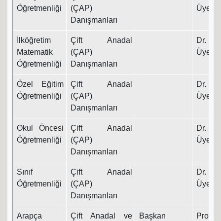
Öğretmenliği
(ÇAP)
Üyesi
Danışmanları
İlköğretim
Çift Anadal
Dr. Ö
Matematik
(ÇAP)
Üyesi
Öğretmenliği
Danışmanları
Özel Eğitim
Çift Anadal
Dr. Ö
Öğretmenliği
(ÇAP)
Üyesi
Danışmanları
Okul Öncesi
Çift Anadal
Dr. Ö
Öğretmenliği
(ÇAP)
Üyesi
Danışmanları
Sınıf
Çift Anadal
Dr. Ö
Öğretmenliği
(ÇAP)
Üyesi
Danışmanları
Arapça
Çift Anadal ve
Başkan
Prof. D