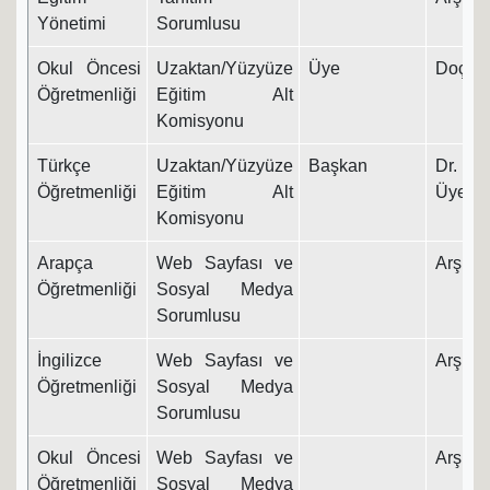
Yönetimi
Sorumlusu
Okul Öncesi
Uzaktan/Yüzyüze
Üye
Doç. Dr
Öğretmenliği
Eğitim Alt
Komisyonu
Türkçe
Uzaktan/Yüzyüze
Başkan
Dr. Ö
Öğretmenliği
Eğitim Alt
Üyesi
Komisyonu
Arapça
Web Sayfası ve
Arş. Gö
Öğretmenliği
Sosyal Medya
Sorumlusu
İngilizce
Web Sayfası ve
Arş. Gö
Öğretmenliği
Sosyal Medya
Sorumlusu
Okul Öncesi
Web Sayfası ve
Arş. Gö
Öğretmenliği
Sosyal Medya