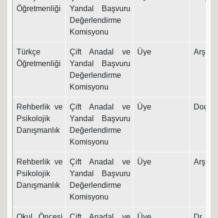
Öğretmenliği
Yandal Başvuru
Değerlendirme
Komisyonu
Türkçe
Çift Anadal ve
Üye
Arş. Gö
Öğretmenliği
Yandal Başvuru
Değerlendirme
Komisyonu
Rehberlik ve
Çift Anadal ve
Üye
Doç. Dr
Psikolojik
Yandal Başvuru
Danışmanlık
Değerlendirme
Komisyonu
Rehberlik ve
Çift Anadal ve
Üye
Arş. Gö
Psikolojik
Yandal Başvuru
Danışmanlık
Değerlendirme
Komisyonu
Okul Öncesi
Çift Anadal ve
Üye
Dr. Ö