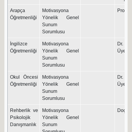
Arapça
Motivasyona
Prof. D
Öğretmenliği
Yönelik Genel
Sunum
Sorumlusu
İngilizce
Motivasyona
Dr. Ö
Öğretmenliği
Yönelik Genel
Üyesi
Sunum
Sorumlusu
Okul Öncesi
Motivasyona
Dr. Ö
Öğretmenliği
Yönelik Genel
Üyesi
Sunum
Sorumlusu
Rehberlik ve
Motivasyona
Doç. Dr
Psikolojik
Yönelik Genel
Danışmanlık
Sunum
Sorumlusu