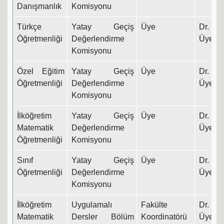
Danışmanlık
Komisyonu
Türkçe
Yatay Geçiş
Üye
Dr. Ö
Öğretmenliği
Değerlendirme
Üyesi
Komisyonu
Özel Eğitim
Yatay Geçiş
Üye
Dr. Ö
Öğretmenliği
Değerlendirme
Üyesi
Komisyonu
İlköğretim
Yatay Geçiş
Üye
Dr. Ö
Matematik
Değerlendirme
Üyesi
Öğretmenliği
Komisyonu
Sınıf
Yatay Geçiş
Üye
Dr. Ö
Öğretmenliği
Değerlendirme
Üyesi
Komisyonu
İlköğretim
Uygulamalı
Fakülte
Dr. Ö
Matematik
Dersler Bölüm
Koordinatörü
Üyesi