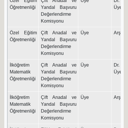
Özel Eğitim
Çift Anadal ve
Üye
Dr. Ö
Öğretmenliği
Yandal Başvuru
Üyesi
Değerlendirme
Komisyonu
Özel Eğitim
Çift Anadal ve
Üye
Arş. Gö
Öğretmenliği
Yandal Başvuru
Değerlendirme
Komisyonu
İlköğretim
Çift Anadal ve
Üye
Dr. Ö
Matematik
Yandal Başvuru
Üyesi
Öğretmenliği
Değerlendirme
Komisyonu
İlköğretim
Çift Anadal ve
Üye
Arş. Gö
Matematik
Yandal Başvuru
Öğretmenliği
Değerlendirme
Komisyonu