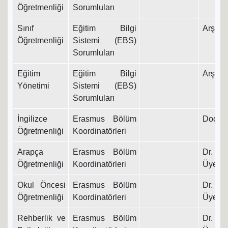
Öğretmenliği
Sorumluları
Sınıf
Eğitim Bilgi
Arş. Gö
Öğretmenliği
Sistemi (EBS)
Sorumluları
Eğitim
Eğitim Bilgi
Arş. Gö
Yönetimi
Sistemi (EBS)
Sorumluları
İngilizce
Erasmus Bölüm
Doç. D
Öğretmenliği
Koordinatörleri
Arapça
Erasmus Bölüm
Dr. Ö
Öğretmenliği
Koordinatörleri
Üyesi
Okul Öncesi
Erasmus Bölüm
Dr. Ö
Öğretmenliği
Koordinatörleri
Üyesi
Rehberlik ve
Erasmus Bölüm
Dr. Ö