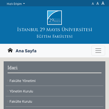
A
A
A
Hızlı Erişim
İstanbul 29 Mayıs Üniversitesi
Eğitim Fakültesi
Ana Sayfa
İdari
Fakülte Yönetimi
Yönetim Kurulu
Fakülte Kurulu