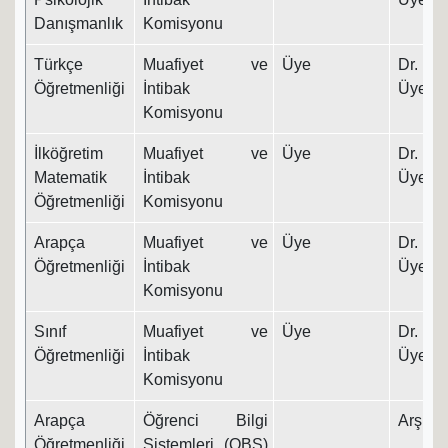
Danışmanlık
Komisyonu
Türkçe
Muafiyet ve
Üye
Dr. Ö
Öğretmenliği
İntibak
Üyesi
Komisyonu
İlköğretim
Muafiyet ve
Üye
Dr. Ö
Matematik
İntibak
Üyesi
Öğretmenliği
Komisyonu
Arapça
Muafiyet ve
Üye
Dr. Ö
Öğretmenliği
İntibak
Üyesi
Komisyonu
Sınıf
Muafiyet ve
Üye
Dr. Ö
Öğretmenliği
İntibak
Üyesi
Komisyonu
Arapça
Öğrenci Bilgi
Arş. Gö
Öğretmenliği
Sistemleri (OBS)