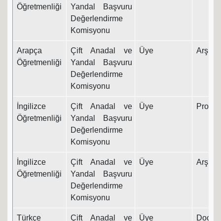
Öğretmenliği
Yandal Başvuru
Değerlendirme
Komisyonu
Arapça
Çift Anadal ve
Üye
Arş. Gö
Öğretmenliği
Yandal Başvuru
Değerlendirme
Komisyonu
İngilizce
Çift Anadal ve
Üye
Prof. D
Öğretmenliği
Yandal Başvuru
Değerlendirme
Komisyonu
İngilizce
Çift Anadal ve
Üye
Arş. Gö
Öğretmenliği
Yandal Başvuru
Değerlendirme
Komisyonu
Türkçe
Çift Anadal ve
Üye
Doç. Dr