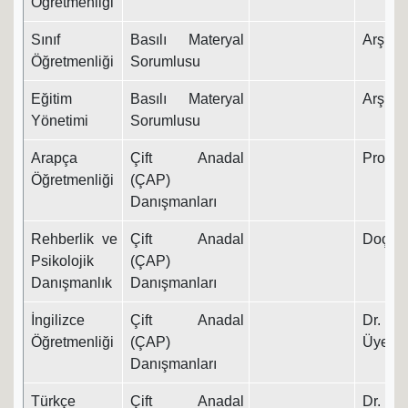
Öğretmenliği
Sınıf
Basılı Materyal
Arş. Gö
Öğretmenliği
Sorumlusu
Eğitim
Basılı Materyal
Arş. Gö
Yönetimi
Sorumlusu
Arapça
Çift Anadal
Prof. D
Öğretmenliği
(ÇAP)
Danışmanları
Rehberlik ve
Çift Anadal
Doç. Dr
Psikolojik
(ÇAP)
Danışmanlık
Danışmanları
İngilizce
Çift Anadal
Dr. Ö
Öğretmenliği
(ÇAP)
Üyesi
Danışmanları
Türkçe
Çift Anadal
Dr. Ö