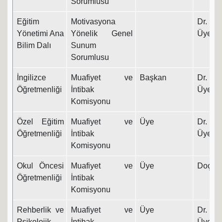
Sorumlusu
Eğitim
Motivasyona
Dr. Ö
Yönetimi Ana
Yönelik Genel
Üyesi
Bilim Dalı
Sunum
Sorumlusu
İngilizce
Muafiyet ve
Başkan
Dr. Ö
Öğretmenliği
İntibak
Üyesi
Komisyonu
Özel Eğitim
Muafiyet ve
Üye
Dr. Ö
Öğretmenliği
İntibak
Üyesi
Komisyonu
Okul Öncesi
Muafiyet ve
Üye
Doç. Dr
Öğretmenliği
İntibak
Komisyonu
Rehberlik ve
Muafiyet ve
Üye
Dr. Ö
Psikolojik
İntibak
Üyesi