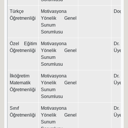
Türkçe
Motivasyona
Doç. Dr
Öğretmenliği
Yönelik Genel
Sunum
Sorumlusu
Özel Eğitim
Motivasyona
Dr. Ö
Öğretmenliği
Yönelik Genel
Üyesi
Sunum
Sorumlusu
İlköğretim
Motivasyona
Dr. Ö
Matematik
Yönelik Genel
Üyesi
Öğretmenliği
Sunum
Sorumlusu
Sınıf
Motivasyona
Dr. Ö
Öğretmenliği
Yönelik Genel
Üyesi
Sunum