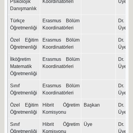
Psikolojik
Koordinatörleri
Üyesi
Danışmanlık
Türkçe
Erasmus Bölüm
Dr. Ö
Öğretmenliği
Koordinatörleri
Üyesi
Özel Eğitim
Erasmus Bölüm
Dr. Ö
Öğretmenliği
Koordinatörleri
Üyesi
İlköğretim
Erasmus Bölüm
Dr. Ö
Matematik
Koordinatörleri
Üyesi
Öğretmenliği
Sınıf
Erasmus Bölüm
Dr. Ö
Öğretmenliği
Koordinatörleri
Üyesi
Özel Eğitim
Hibrit Öğretim
Başkan
Dr. Ö
Öğretmenliği
Komisyonu
Üyesi
Sınıf
Hibrit Öğretim
Üye
Dr. Ö
Öğretmenliği
Komisyonu
Üyesi