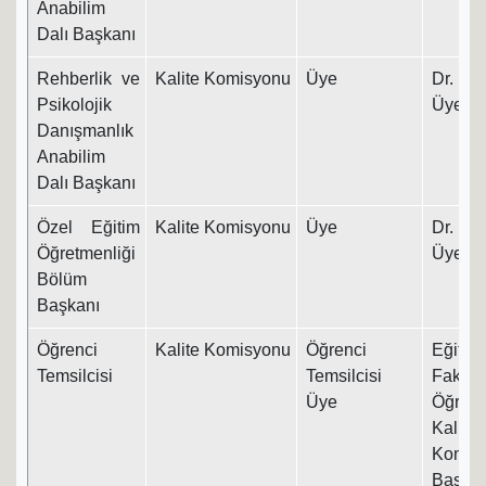
Anabilim
Dalı Başkanı
Rehberlik ve
Kalite Komisyonu
Üye
Dr. Ö
Psikolojik
Üyesi
Danışmanlık
Anabilim
Dalı Başkanı
Özel Eğitim
Kalite Komisyonu
Üye
Dr. Ö
Öğretmenliği
Üyesi
Bölüm
Başkanı
Öğrenci
Kalite Komisyonu
Öğrenci
Eğitim
Temsilcisi
Temsilcisi
Fakült
Üye
Öğrenc
Kalite
Komis
Başka