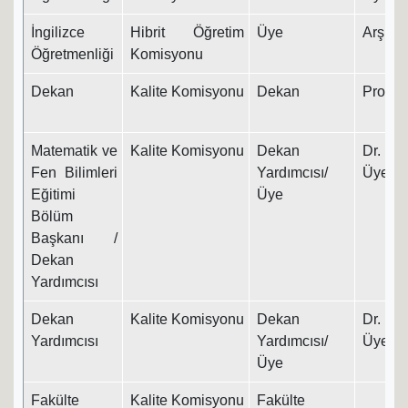
İngilizce
Hibrit Öğretim
Üye
Arş. Gö
Öğretmenliği
Komisyonu
Dekan
Kalite Komisyonu
Dekan
Prof. D
Matematik ve
Kalite Komisyonu
Dekan
Dr. Ö
Fen Bilimleri
Yardımcısı/
Üyesi
Eğitimi
Üye
Bölüm
Başkanı /
Dekan
Yardımcısı
Dekan
Kalite Komisyonu
Dekan
Dr. Ö
Yardımcısı
Yardımcısı/
Üyesi
Üye
Fakülte
Kalite Komisyonu
Fakülte