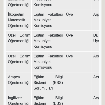
Öğretmenliği
Komisyonu
İlköğretim
Eğitim Fakültesi
Üye
Arş. Gö
Matematik
Mezuniyet
Öğretmenliği
Komisyonu
Özel Eğitim
Eğitim Fakültesi
Üye
Dr. Ö
Öğretmenliği
Mezuniyet
Üyesi
Komisyonu
Özel Eğitim
Eğitim Fakültesi
Üye
Arş. Gö
Öğretmenliği
Mezuniyet
Komisyonu
Arapça
Eğitim Bilgi
Arş. Gö
Öğretmenliği
Sistemi (EBS)
Sorumluları
İngilizce
Eğitim Bilgi
Arş. Gö
Öğretmenliği
Sistemi (EBS)