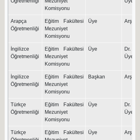
Öğretmenliği
Mezuniyet
Üyesi
Komisyonu
Arapça
Eğitim Fakültesi
Üye
Arş. Gö
Öğretmenliği
Mezuniyet
Komisyonu
İngilizce
Eğitim Fakültesi
Üye
Dr. Ö
Öğretmenliği
Mezuniyet
Üyesi
Komisyonu
İngilizce
Eğitim Fakültesi
Başkan
Arş. Gö
Öğretmenliği
Mezuniyet
Komisyonu
Türkçe
Eğitim Fakültesi
Üye
Dr. Ö
Öğretmenliği
Mezuniyet
Üyesi
Komisyonu
Türkçe
Eğitim Fakültesi
Üye
Arş. Gö
Öğretmenliği
Mezuniyet