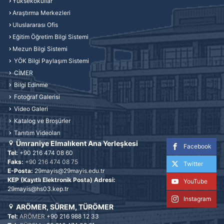
Yüksekokullar
Araştırma Merkezleri
Uluslararası Ofis
Eğitim Öğretim Bilgi Sistemi
Mezun Bilgi Sistemi
YÖK Bilgi Paylaşım Sistemi
CİMER
Bilgi Edinme
Fotoğraf Galerisi
Video Galeri
Katalog ve Broşürler
Tanıtım Videoları
Ümraniye Elmalıkent Ana Yerleşkesi
Facebook
Tel:
+90 216 474 08 60
Faks:
+90 216 474 08 75
Twitter
E-Posta:
29mayis@29mayis.edu.tr
KEP (Kayıtlı Elektronik Posta) Adresi:
YouTube
29mayis@hs03.kep.tr
Instagram
ARÖMER, SÜREM, TÜRÖMER
Tel:
ARÖMER
+90 216 988 12 33