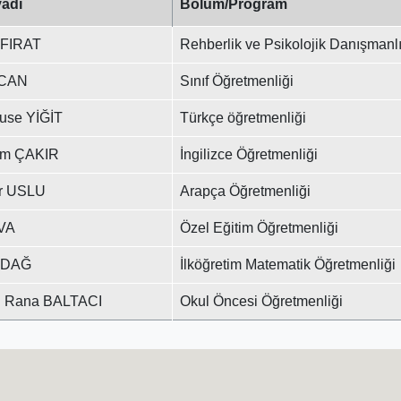
adı
Bölüm/Program
 FIRAT
Rehberlik ve Psikolojik Danışmanl
 CAN
Sınıf Öğretmenliği
use YİĞİT
Türkçe öğretmenliği
em ÇAKIR
İngilizce Öğretmenliği
ur USLU
Arapça Öğretmenliği
VA
Özel Eğitim Öğretmenliği
y DAĞ
İlköğretim Matematik Öğretmenliği
u Rana BALTACI
Okul Öncesi Öğretmenliği