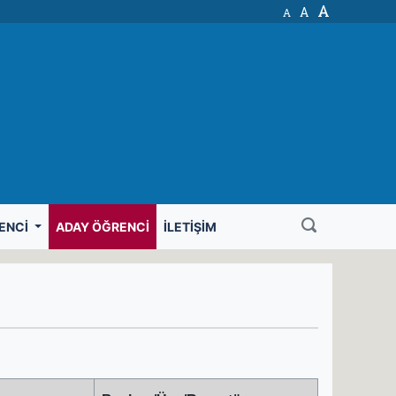
A
A
A
ENCI
ADAY ÖĞRENCI
İLETIŞIM