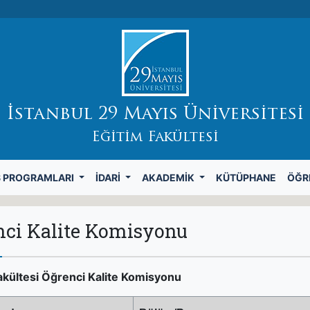
İstanbul 29 Mayıs Üniversitesi
Eğitim Fakültesi
S PROGRAMLARI
İDARI
AKADEMIK
KÜTÜPHANE
ÖĞR
nci Kalite Komisyonu
akültesi Öğrenci Kalite Komisyonu