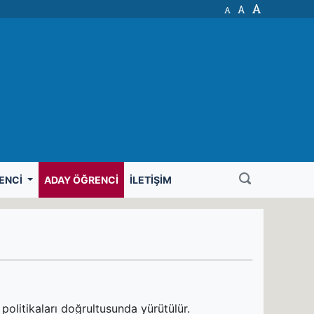
A
A
A
ENCI
ADAY ÖĞRENCI
İLETIŞIM
 politikaları doğrultusunda yürütülür.