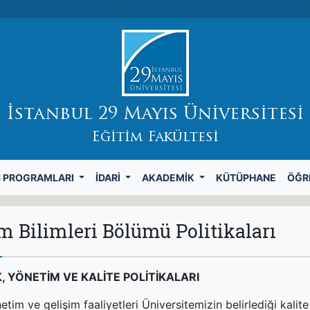
İstanbul 29 Mayıs Üniversitesi
Eğitim Fakültesi
S PROGRAMLARI
İDARI
AKADEMIK
KÜTÜPHANE
ÖĞR
m Bilimleri Bölümü Politikaları
K, YÖNETİM VE KALİTE POLİTİKALARI
etim ve gelişim faaliyetleri Üniversitemizin belirlediği kalite