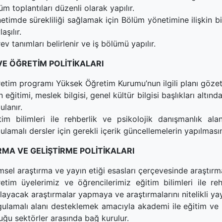
üm toplantıları düzenli olarak yapılır.
etimde sürekliliği sağlamak için Bölüm yönetimine ilişkin bil
aşılır.
ev tanımları belirlenir ve iş bölümü yapılır.
VE ÖĞRETİM POLİTİKALARI
etim programı Yüksek Öğretim Kurumu’nun ilgili planı gözetil
n eğitimi, meslek bilgisi, genel kültür bilgisi başlıkları altı
ulanır.
tim bilimleri ile rehberlik ve psikolojik danışmanlık ala
ulamalı dersler için gerekli içerik güncellemelerin yapılması
MA VE GELİŞTİRME POLİTİKALARI
imsel araştırma ve yayın etiği esasları çerçevesinde araştırma
etim üyelerimiz ve öğrencilerimiz eğitim bilimleri ile re
layacak araştırmalar yapmaya ve araştırmalarını nitelikli yay
ulamalı alanı desteklemek amacıyla akademi ile eğitim ve reh
uğu sektörler arasında bağ kurulur.