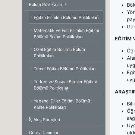
Böl
Bölüm Politikaları
Yön
Eğitim Bilimleri Bölümü Politikaları
payl
Gör
Matematik ve Fen Bilimleri Eğitimi
Bölümü Bölüm Politikaları
EĞİTİM 
Özel Eğitim Bölümü Bölüm
Öğr
Politikaları
Ala
uyg
Temel Eğitim Bölümü Politikaları
Eği
uyg
Türkçe ve Sosyal Bilimler Eğitimi
Bölümü Politikaları
ARAŞTIR
Yabancı Diller Eğitimi Bölümü
Bil
Kalite Politikaları
Öğr
sağ
İş Akış Süreçleri
Uyg
old
Görev Tanımları