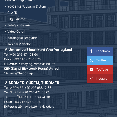
Mezun Bilgi Sistemi
YÖK Bilgi Paylaşım Sistemi
CİMER
Bilgi Edinme
Fotoğraf Galerisi
Video Galeri
Katalog ve Broşürler
Tanıtım Videoları
Ümraniye Elmalıkent Ana Yerleşkesi
Facebook
Tel:
+90 216 474 08 60
Faks:
+90 216 474 08 75
Twitter
E-Posta:
29mayis@29mayis.edu.tr
KEP (Kayıtlı Elektronik Posta) Adresi:
YouTube
29mayis@hs03.kep.tr
Instagram
ARÖMER, SÜREM, TÜRÖMER
Tel:
ARÖMER
+90 216 988 12 33
Tel:
SÜREM
+90 216 474 08 61
Tel:
TÜRÖMER
+90 216 474 08 60
Faks:
+90 216 474 08 75
E-Posta:
29mayis@29mayis.edu.tr