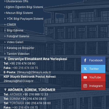
Uluslararası Ofis
Eğitim Öğretim Bilgi Sistemi
Mezun Bilgi Sistemi
YÖK Bilgi Paylaşım Sistemi
CİMER
Bilgi Edinme
Fotoğraf Galerisi
Video Galeri
Katalog ve Broşürler
Tanıtım Videoları
Ümraniye Elmalıkent Ana Yerleşkesi
Facebook
Tel:
+90 216 474 08 60
Faks:
+90 216 474 08 75
Twitter
E-Posta:
29mayis@29mayis.edu.tr
KEP (Kayıtlı Elektronik Posta) Adresi:
YouTube
29mayis@hs03.kep.tr
Instagram
ARÖMER, SÜREM, TÜRÖMER
Tel:
ARÖMER
+90 216 988 12 33
Tel:
SÜREM
+90 216 474 08 61
Tel:
TÜRÖMER
+90 216 474 08 60
Faks:
+90 216 474 08 75